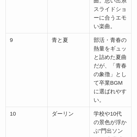
曲。思い出系
スライドショ
ーに合うエモ
い楽曲。
9
青と夏
部活・青春の
熱量をギュッ
と詰めた夏曲
だが、「青春
の象徴」とし
て卒業BGM
に選ばれやす
い。
10
ダーリン
学校や10代
の景色が浮か
ぶ“門出ソン