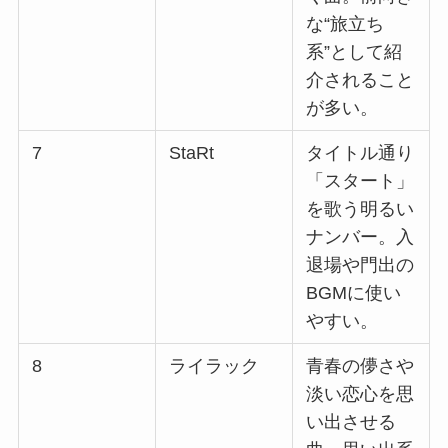
な“旅立ち
系”として紹
介されること
が多い。
7
StaRt
タイトル通り
「スタート」
を歌う明るい
ナンバー。入
退場や門出の
BGMに使い
やすい。
8
ライラック
青春の儚さや
淡い恋心を思
い出させる