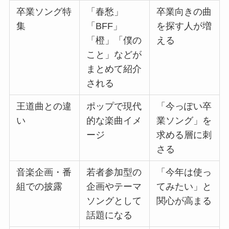
卒業ソング特
「春愁」
卒業向きの曲
集
「BFF」
を探す人が増
「橙」「僕の
える
こと」などが
まとめて紹介
される
王道曲との違
ポップで現代
「今っぽい卒
い
的な楽曲イメ
業ソング」を
ージ
求める層に刺
さる
音楽企画・番
若者参加型の
「今年は使っ
組での披露
企画やテーマ
てみたい」と
ソングとして
関心が高まる
話題になる