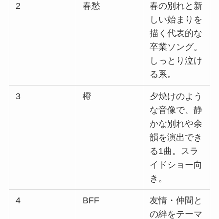
2
春愁
春の別れと新
しい始まりを
描く代表的な
卒業ソング。
しっとり泣け
る系。
3
橙
夕焼けのよう
な音像で、静
かな別れや余
韻を演出でき
る1曲。スラ
イドショー向
き。
4
BFF
友情・仲間と
の絆をテーマ