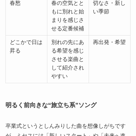
春愁
春の空気とと
切なさ・新し
もに別れと始
い季節
まりを感じさ
せる定番候補
どこかで日は
別れの先にあ
再出発・希望
昇る
る希望を感じ
させる楽曲と
して紹介され
やすい
明るく前向きな“旅立ち系”ソング
卒業式というとしんみりした曲を想像しがちです
が、ミセスには「新しいスタート」や「未来へ進