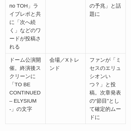
no TOH」ラ
の予兆」と話
イブレポと共
題に
に「次へ続
く」などのワ
ードが投稿さ
れる
ドーム公演開
会場／Xトレ
ファンが「ミ
催。終演後ス
ンド
セスのエリュ
クリーンに
シオンい
「TO BE
つ？」と投
CONTINUED
稿。次章発表
– ELYSIUM
の“節目”とし
-」の文字
て確定的ムー
ドに