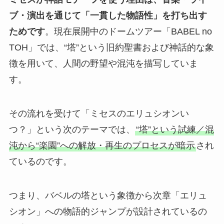
ブ・演出を通じて「一貫した物語性」を打ち出す
ためです
。現在展開中のドームツアー「BABEL no
TOH」では、“塔”という旧約聖書および神話的な象
徴を用いて、人間の野望や混沌を描写していま
す。
その流れを受けて「ミセスのエリュシオンい
つ？」という次のテーマでは、
“塔”という試練／混
沌から“楽園”への解放・再生のプロセスが暗示
され
ているのです。
つまり、バベルの塔という象徴から次章「エリュ
シオン」への物語的ジャンプが設計されているの